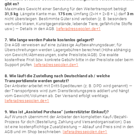
gibt es?
Maximales Gewicht einer Sendung für den Weitertransport beträgt
31,5 kg
. Längste Kante max.
175 cm
, Umfang (2×H + 2×B + L) darf
3 m
nicht übersteigen. Bestimmte Güter sind verboten (z. B. besonders
wertvolle Waren, Kunstgegenstände, lebende Tiere, gefährliche Stoffe
usw.) — Details in den AGB.
lieferadressepolen.de
+1
7. Wie lange werden Pakete kostenlos gelagert?
Die AGB verweisen auf eine zulässige Aufbewahrungsdauer; für
Überschreitungen werden Lagergebühren berechnet (Höhe abhängig
von Gewicht/Abmessungen, siehe Preisliste/AGB). Die exakte
kostenfreie Frist bzw. konkrete Gebühr bitte in der Preisliste oder beim
Support prüfen.
lieferadressepolen.de
+1
8. Wie läuft die Zustellung nach Deutschland ab / welche
Transportdienste werden genutzt?
Der Anbieter arbeitet mit Dritt-Spediteuren (z. B. DPD wird genannt) —
der Transportpreis wird zum Dienstleistungspreis addiert und hängt
vom Gewicht/Volumen ab. Der Versand erfolgt werktags.
lieferadressepolen.de
+1
9. Was ist „Assisted Purchase“ (unterstützter Einkauf)?
Auf Wunsch übernimmt der Anbieter den kompletten Kauf-/Bezahl-
Prozess für dich (Bestellung, Zahlung und Versandorganisation). Das
ist eine kostenpflichtige Zusatzleistung — Ablauf und Preis sind in den
AGB und im Shop beschrieben.
lieferadressepolen.de
+1