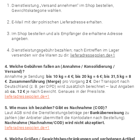
Dienstleistung „Versand annehmen“ im Shop bestellen,
Gewichtskategorie wählen.
E-Mail mit der polnischen Lieferadresse erhalten.
Im Shop bestellen und als Empfänger die erhaltene Adresse
angeben.
Dienstleistungsgebühr bezahlen; nach Eintreffen im Lager
versenden wir die Waren zu dir.
lieferadressepolen.de
+1
4. Welche Gebühren fallen an (Annahme / Konsolidierung /
Versand)?
Annahme je Sendung:
bis 10 kg = 4 €; bis 20 kg = 6 €; bis 31,5 kg = 8
€
.
Zusammenführung (Merge)
pro Vorgang
2 €
. Der Transport nach
Deutschland (z. B. per DPD) wird zusätzlich berechnet — laut Angaben
ab
ca. 12 €
je nach Gewicht. Genaues in der Preisliste.
lieferadressepolen.de
+1
5. Wie muss ich bezahlen? Gibt es Nachnahme (COD)?
Laut AGB sind die Dienstleistungsbeträge per
Banküberweisung
zu
zahlen (der Anbieter übermittelt die Kontodaten nach Bestellung).
Nachnahme (Nachnahme/COD) wird nicht akzeptiert.
lieferadressepolen.de
+1
6. Welche Größen / Gewichtsbeschränkungen und verbotenen Artikel